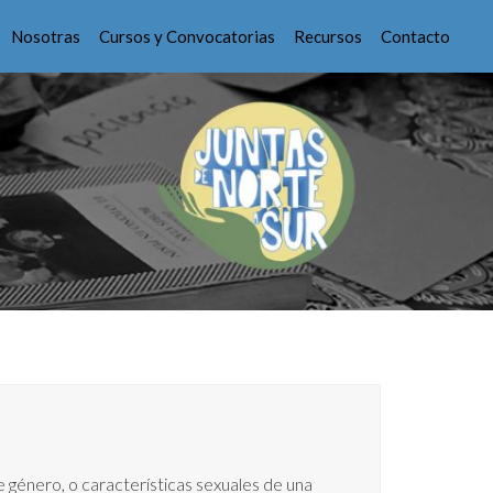
Nosotras
Cursos y Convocatorias
Recursos
Contacto
e género, o características sexuales de una