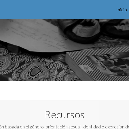
Inicio
Recursos
ón basada en el género, orientación sexual, identidad o expresión d