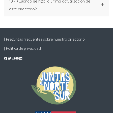
10 - ¿Cuándo se hizo la última actualización de
este directorio?
| Preguntas frecuentes sobre nuestro directorio
| Política de privacidad
Facebook
Twitter
Instagram
YouTube
LinkedIn