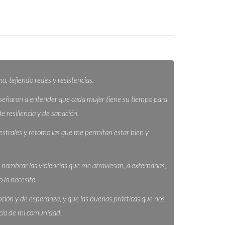
 tejiendo redes y resistencias.
enseñaron a entender que cada mujer tiene su tiempo para
 resiliencia y de sanación.
estrales y retomo las que me permitan estar bien y
nombrar las violencias que me atraviesan, a externarlas,
 lo necesite.
ión y de esperanza, y que las buenas prácticas que nos
icio de mi comunidad.