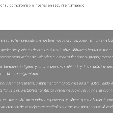
por su compromiso e interés en seguirse formando.
este curso he aprendido que nos tenemos a nosotras, como hermanas de lucha,
experiencias y saberes de otras mujeres de otras latitudes y territorios me 
nocerse como víctima de violencia y que cada mujer tiene su propio proceso de
is hermanas indígenas y afros reconozco su sabiduría y de sus prácticas anc
irme bien conmigo misma.
ndí a ser más resiliente, a implementar más acciones para mi autocuidado, a 
cerlas visibles, a establecer contactos y redes de apoyo y acudir a ellas cuando
 curso me mostró un mundo de experiencias y saberes que me llenan de emoc
artieron son de los mejores aprendizajes que me llevo para ponerlos al serv