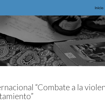
Inicio
ernacional “Combate a la viole
rtamiento”