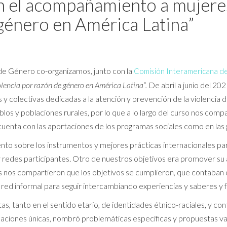
n el acompañamiento a mujeres
 género en América Latina”
de Género co-organizamos, junto con la
Comisión Interamericana d
lencia por razón de género en América Latina”.
De abril a junio del 2
y colectivas dedicadas a la atención y prevención de la violencia d
los y poblaciones rurales, por lo que a lo largo del curso nos compa
enta con las aportaciones de los programas sociales como en las 
to sobre los instrumentos y mejores prácticas internacionales para
 y redes participantes. Otro de nuestros objetivos era promover su a
ntes nos compartieron que los objetivos se cumplieron, que contaban
 red informal para seguir intercambiando experiencias y saberes y 
stas, tanto en el sentido etario, de identidades étnico-raciales, y c
saciones únicas, nombró problemáticas específicas y propuestas va