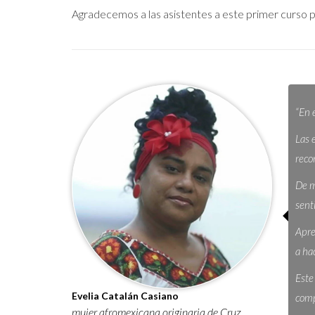
Agradecemos a las asistentes a este primer curso 
“En 
Las 
reco
De m
sent
Apre
a ha
Este
Evelia Catalán Casiano
comp
mujer afromexicana originaria de Cruz