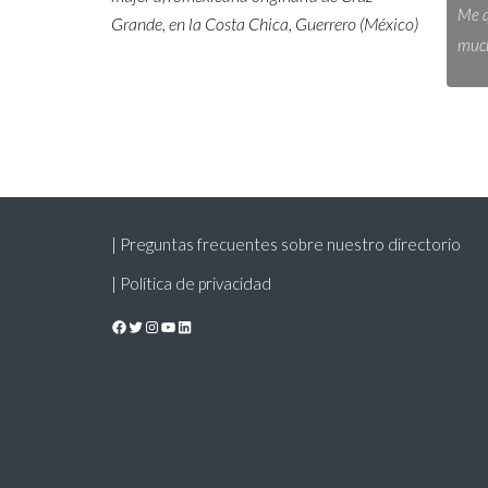
Me q
Grande, en la Costa Chica, Guerrero (México)
much
| Preguntas frecuentes sobre nuestro directorio
| Política de privacidad
Facebook
Twitter
Instagram
YouTube
LinkedIn