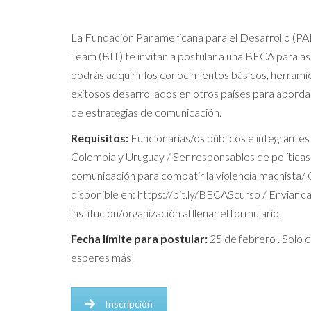
La Fundación Panamericana para el Desarrollo (PAD
Team (BIT) te invitan a postular a una BECA para as
podrás adquirir los conocimientos básicos, herram
exitosos desarrollados en otros países para abordar
de estrategias de comunicación.
Requisitos:
Funcionarias/os públicos e integrante
Colombia y Uruguay / Ser responsables de política
comunicación para combatir la violencia machista/ 
disponible en: https://bit.ly/BECAScurso / Enviar c
institución/organización al llenar el formulario.
Fecha límite para postular:
25 de febrero . Solo 
esperes más!
Inscripción