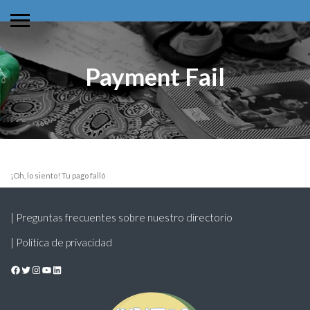
Payment Fail
¡Oh, lo siento! Tu pago falló
| Preguntas frecuentes sobre nuestro directorio
| Política de privacidad
Facebook
Twitter
Instagram
YouTube
LinkedIn