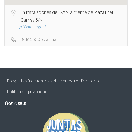
En instalaciones del GAM al frente de Plaza Frei
Garriga S/N
¿Cómo llegar?
3-4655005 cabina
| Preguntas frecuentes sobre nuestro directorio
| Política de privacidad
Facebook
Twitter
Instagram
YouTube
LinkedIn