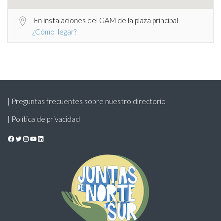
En instalaciones del GAM de la plaza principal
¿Cómo llegar?
| Preguntas frecuentes sobre nuestro directorio
| Política de privacidad
Facebook
Twitter
Instagram
YouTube
LinkedIn