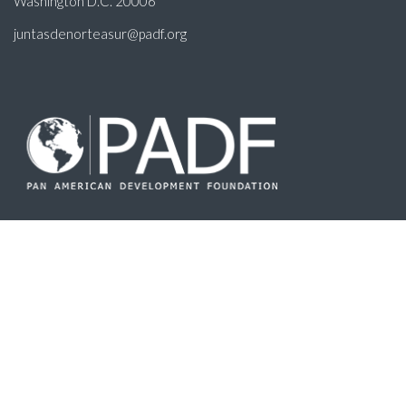
Washington D.C. 20006
juntasdenorteasur@padf.org