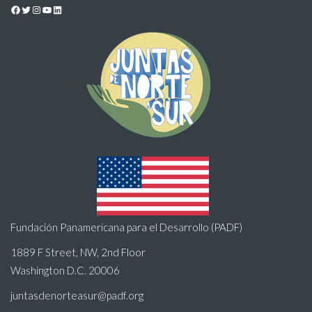
Facebook
Twitter
Instagram
YouTube
LinkedIn
Fundación Panamericana para el Desarrollo (PADF)
1889 F Street, NW, 2nd Floor
Washington D.C. 20006
juntasdenorteasur@padf.org