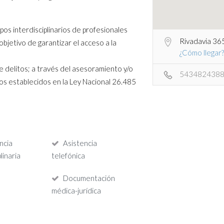
os interdisciplinarios de profesionales
Rivadavia 36
l objetivo de garantizar el acceso a la
¿Cómo llegar?
 delitos; a través del asesoramiento y/o
543482438
hos establecidos en la Ley Nacional 26.485
ncia
Asistencia
linaria
telefónica
Documentación
médica-jurídica