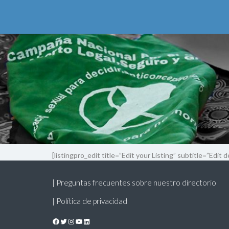
[listingpro_edit title=”Edit your Listing” subtitle=”Edit d
| Preguntas frecuentes sobre nuestro directorio
| Política de privacidad
Facebook
Twitter
Instagram
YouTube
LinkedIn