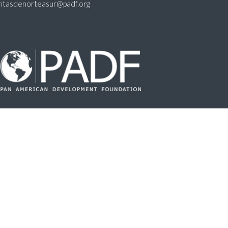
untasdenorteasur@padf.org