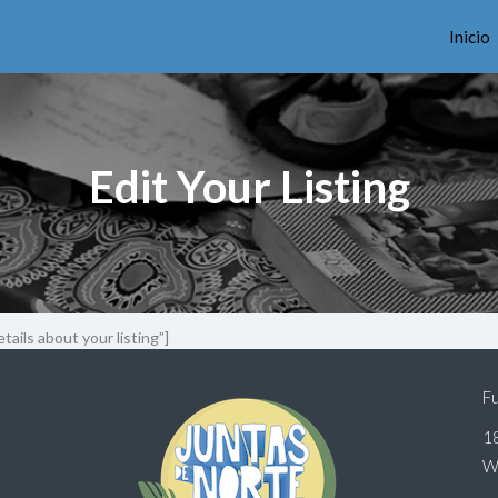
Inicio
Edit Your Listing
etails about your listing”]
Fu
18
W