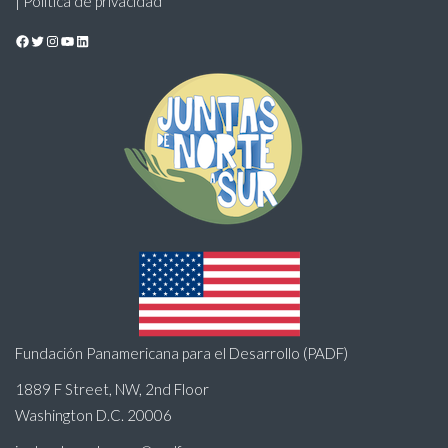
| Política de privacidad
Facebook
Twitter
Instagram
YouTube
LinkedIn
Fundación Panamericana para el Desarrollo (PADF)
1889 F Street, NW, 2nd Floor
Washington D.C. 20006